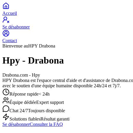
Accueil
Se désabonner
Contact
Bienvenue au
HPY Drabona
Hpy - Drabona
Drabona.com - Hpy
HPY Drabona est l'espace central d'aide et d'assistance de Drabona.com
avec le soutien d'une équipe humaine disponible 24h/24 et 7j/7.
Réponse rapide
< 24h
Équipe dédiée
Expert support
Chat 24/7
Toujours disponible
Solutions fiables
Résultat garanti
Se désabonner
Consulter la FAQ