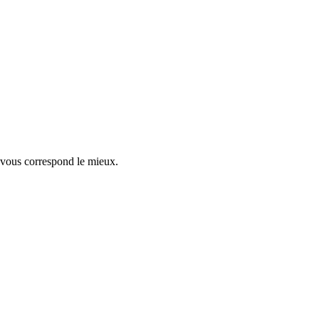
nde. Vous êtes en contact direct avec un expert humain, pour un échang
n d'abonnement.
 vous correspond le mieux.