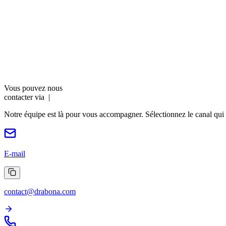
Un service gratuit, fiable et 100% humain
HPY Drabona garantit une prise en charge personnalisée de chaque dema
l'ensemble des services de la boutique Drabona, au-delà de la gestio
Vous pouvez nous
contacter via
|
Notre équipe est là pour vous accompagner. Sélectionnez le canal qui
E-mail
contact@drabona.com